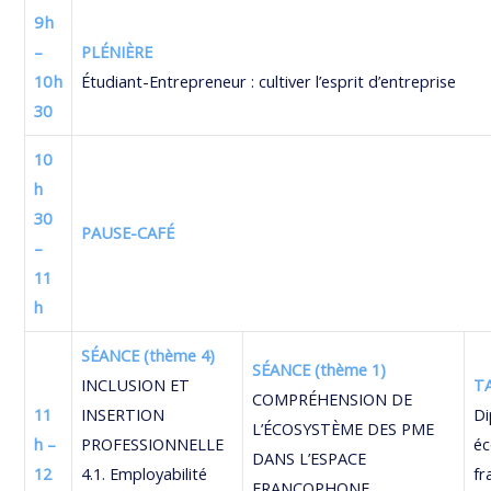
9 h
–
PLÉNIÈRE
10 h
Étudiant-Entrepreneur : cultiver l’esprit d’entreprise
30
10
h
30
PAUSE-CAFÉ
–
11
h
SÉANCE (thème 4)
SÉANCE (thème 1)
INCLUSION ET
T
COMPRÉHENSION DE
11
INSERTION
Di
L’ÉCOSYSTÈME DES PME
h –
PROFESSIONNELLE
é
DANS L’ESPACE
12
4.1. Employabilité
fr
FRANCOPHONE