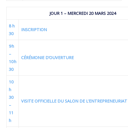
JOUR 1 – MERCREDI 20 MARS 2024
8 h
INSCRIPTION
30
9 h
–
CÉRÉMONIE D’OUVERTURE
10 h
30
10
h
30
VISITE OFFICIELLE DU SALON DE L’ENTREPRENEURIAT
–
11
h