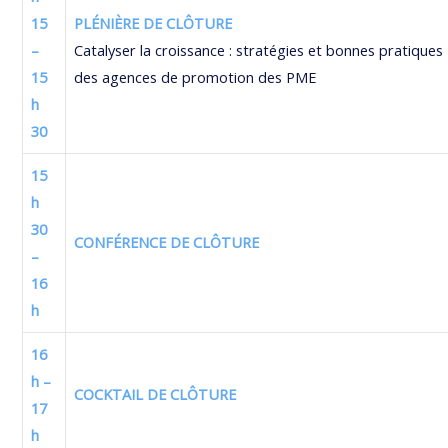
15
PLÉNIÈRE DE CLÔTURE
–
Catalyser la croissance : stratégies et bonnes pratiques
15
des agences de promotion des PME
h
30
15
h
30
CONFÉRENCE DE CLÔTURE
–
16
h
16
h –
COCKTAIL DE CLÔTURE
17
h