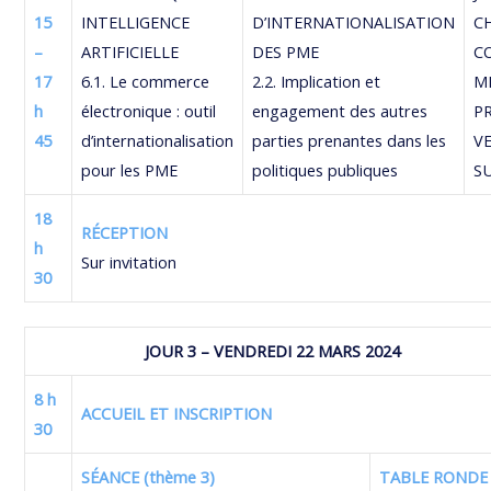
15
INTELLIGENCE
D’INTERNATIONALISATION
C
–
ARTIFICIELLE
DES PME
C
17
6.1. Le commerce
2.2. Implication et
M
h
électronique : outil
engagement des autres
P
45
d’internationalisation
parties prenantes dans les
V
pour les PME
politiques publiques
S
18
RÉCEPTION
h
Sur invitation
30
JOUR 3 – VENDREDI 22 MARS 2024
8 h
ACCUEIL ET INSCRIPTION
30
SÉANCE (thème 3)
TABLE RONDE