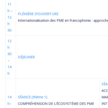
11
h –
PLÉNIÈRE D’OUVERTURE
12
Internationalisation des PME en francophonie : approch
h
30
12
h
30
DÉJEUNER
–
14
h
SÉA
ACC
14
SÉANCE (thème 1)
MA
h–
COMPRÉHENSION DE L’ÉCOSYSTÈME DES PME
IN