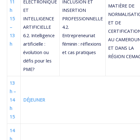
11
ÉLECTRONIQUE
INCLUSION ET
MATIÈRE DE
h
ET
INSERTION
NORMALISATI
15
INTELLIGENCE
PROFESSIONNELLE
ET DE
–
ARTIFICIELLE
4.2.
CERTIFICATIO
13
6.2. Intelligence
Entrepreneuriat
AU CAMEROU
h
artificielle :
féminin : réflexions
ET DANS LA
évolution ou
et cas pratiques
RÉGION CEMA
défis pour les
PME?
13
h –
14
DÉJEUNER
h
15
14
h