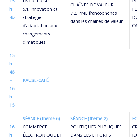
15
ENTREPRISES
P
CHAÎNES DE VALEUR
h
5.1. Innovation et
F
7.2. PME francophones
45
stratégie
D
dans les chaînes de valeur
d’adaptation aux
C
changements
climatiques
15
h
45
–
PAUSE-CAFÉ
16
h
15
SÉANCE (thème 6)
SÉANCE (thème 2)
F
16
COMMERCE
POLITIQUES PUBLIQUES
C
h
ÉLECTRONIQUE ET
DANS LES EFFORTS
J