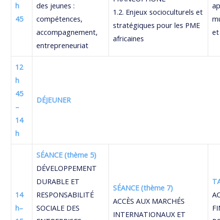
h
des jeunes :
a
1.2. Enjeux socioculturels et
45
compétences,
mu
stratégiques pour les PME
accompagnement,
et
africaines
entrepreneuriat
12
h
45
DÉJEUNER
–
14
h
SÉANCE (thème 5)
DÉVELOPPEMENT
DURABLE ET
T
SÉANCE (thème 7)
14
RESPONSABILITÉ
A
ACCÈS AUX MARCHÉS
h–
SOCIALE DES
F
INTERNATIONAUX ET