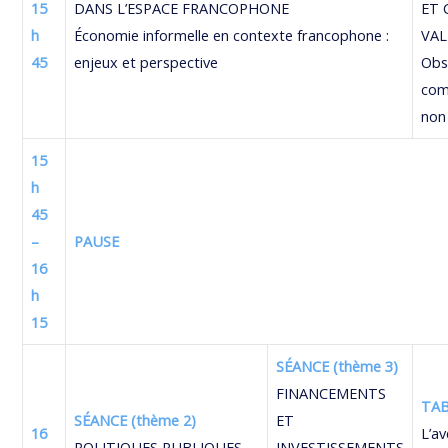
15
DANS L’ESPACE FRANCOPHONE
ET 
h
Économie informelle en contexte francophone :
VA
45
enjeux et perspective
Obs
com
non
15
h
45
–
PAUSE
16
h
15
SÉANCE (thème 3)
FINANCEMENTS
TA
SÉANCE (thème 2)
ET
16
L’av
POLITIQUES PUBLIQUES
INVESTISSEMENTS