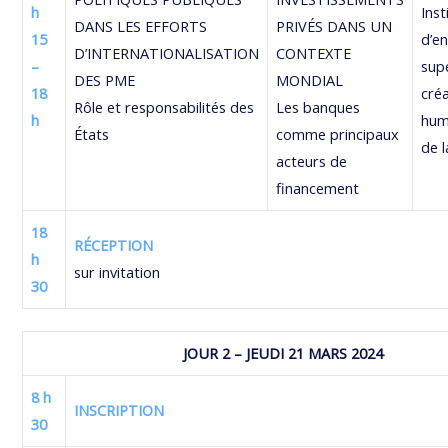
h
Inst
DANS LES EFFORTS
PRIVÉS DANS UN
15
d’e
D’INTERNATIONALISATION
CONTEXTE
–
supé
DES PME
MONDIAL
18
créa
Rôle et responsabilités des
Les banques
h
hum
États
comme principaux
de 
acteurs de
financement
18
RÉCEPTION
h
sur invitation
30
JOUR 2 – JEUDI 21 MARS 2024
8 h
INSCRIPTION
30